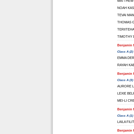
MATTHEW
NOAH KAS
TEVAI MA
THOMAS 
TERIITEH
TIMOTHY 
Benjamin f
Class A (2)
EMMA DE
RAYAH KA
Benjamin f
Class A (3)
AURORE 
LEXIE BE
MEI-LI CR
Benjamin f
Class A (1)
LAILA FILI
Benjamin f