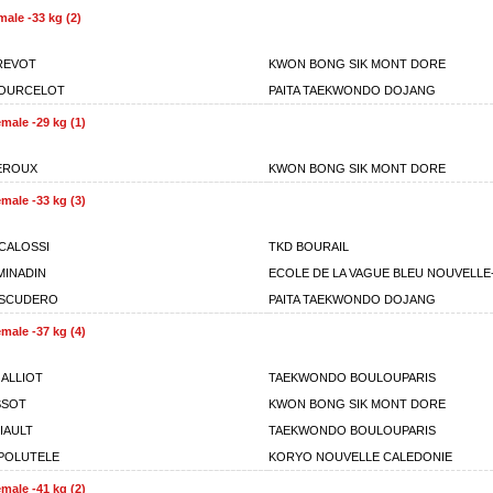
ale -33 kg (2)
REVOT
KWON BONG SIK MONT DORE
POURCELOT
PAITA TAEKWONDO DOJANG
male -29 kg (1)
EROUX
KWON BONG SIK MONT DORE
male -33 kg (3)
CCALOSSI
TKD BOURAIL
MINADIN
ECOLE DE LA VAGUE BLEU NOUVELLE
ESCUDERO
PAITA TAEKWONDO DOJANG
male -37 kg (4)
ALLIOT
TAEKWONDO BOULOUPARIS
SSOT
KWON BONG SIK MONT DORE
IAULT
TAEKWONDO BOULOUPARIS
POLUTELE
KORYO NOUVELLE CALEDONIE
male -41 kg (2)