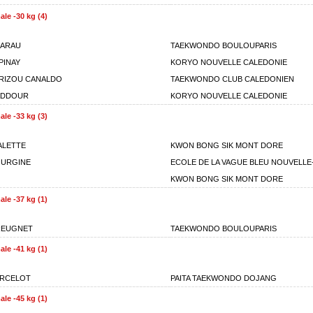
le -30 kg (4)
OARAU
TAEKWONDO BOULOUPARIS
PINAY
KORYO NOUVELLE CALEDONIE
RIZOU CANALDO
TAEKWONDO CLUB CALEDONIEN
ADDOUR
KORYO NOUVELLE CALEDONIE
le -33 kg (3)
ALETTE
KWON BONG SIK MONT DORE
OURGINE
ECOLE DE LA VAGUE BLEU NOUVELLE
KWON BONG SIK MONT DORE
le -37 kg (1)
REUGNET
TAEKWONDO BOULOUPARIS
le -41 kg (1)
URCELOT
PAITA TAEKWONDO DOJANG
le -45 kg (1)