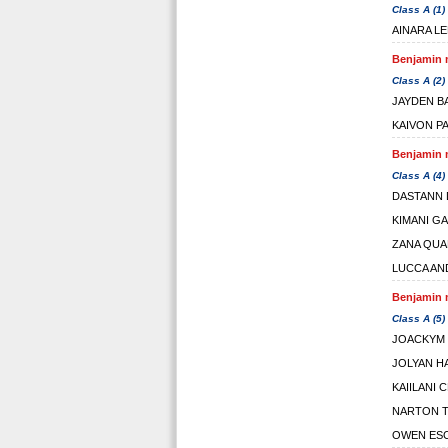
Class A (1)
AINARA L
Benjamin m
Class A (2)
JAYDEN B
KAIVON PA
Benjamin m
Class A (4)
DASTANN
KIMANI G
ZANA QUA
LUCCA AN
Benjamin m
Class A (5)
JOACKYM
JOLYAN H
KAIILANI
NARTON T
OWEN ES