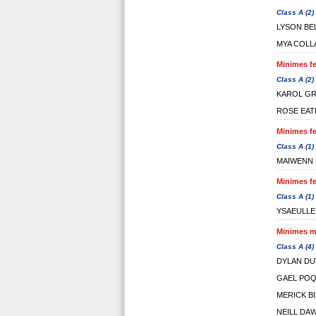
Class A (2)
LYSON BE
MYA COLL
Minimes fe
Class A (2)
KAROL G
ROSE EAT
Minimes fe
Class A (1)
MAIWENN 
Minimes fe
Class A (1)
YSAEULL
Minimes ma
Class A (4)
DYLAN DU
GAEL PO
MERICK B
NEILL DA