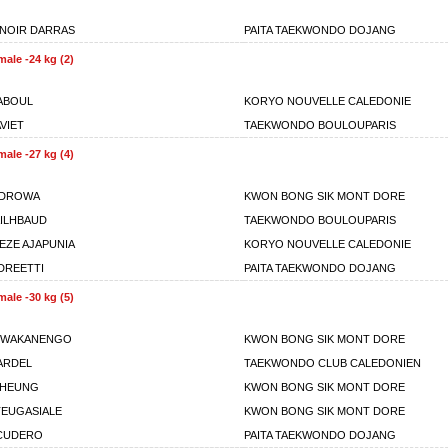
ENOIR DARRAS
PAITA TAEKWONDO DOJANG
ale -24 kg (2)
ABOUL
KORYO NOUVELLE CALEDONIE
VIET
TAEKWONDO BOULOUPARIS
ale -27 kg (4)
 DROWA
KWON BONG SIK MONT DORE
AILHBAUD
TAEKWONDO BOULOUPARIS
EZE AJAPUNIA
KORYO NOUVELLE CALEDONIE
DREETTI
PAITA TAEKWONDO DOJANG
ale -30 kg (5)
 WAKANENGO
KWON BONG SIK MONT DORE
ARDEL
TAEKWONDO CLUB CALEDONIEN
 CHEUNG
KWON BONG SIK MONT DORE
EUGASIALE
KWON BONG SIK MONT DORE
CUDERO
PAITA TAEKWONDO DOJANG