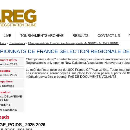
LIVE
TOURNAMENTS ARCHIVE
RESULTS
CONTACT US
Home
»
Tournaments
»
Championnats de France Selection Regionale de NOUVELLE CALEDONIE
PIONNATS DE FRANCE SELECTION REGIONALE DE
Championnats de NC combat toutes catégories réservé aux licenciés de
ament dates
Registration is only open to New Caledonia Association. No oversea subsc
vember 2025
Le coût de l'inscription est de 1000 Francs CFP par athlète. Toute inscript
eadline
Les inscriptions seront payées sur place lors de la pesée à partir de 8h
vember 2025
médical) devra être présenté. PAS DE DOCUMENTS VOLANTS
mpetitors
/ Unlimited
ocation
lissa DELAVEUVE
6e KM
OUMEA
w Caledonia
oads
GE_POIDS_ 2025-2026
E_POIDS_ 2025-2026