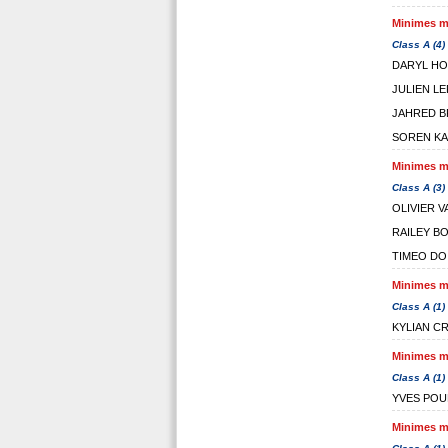
Minimes ma
Class A (4)
DARYL H
JULIEN LE
JAHRED B
SOREN K
Minimes ma
Class A (3)
OLIVIER V
RAILEY B
TIMEO DO
Minimes ma
Class A (1)
KYLIAN C
Minimes ma
Class A (1)
YVES PO
Minimes ma