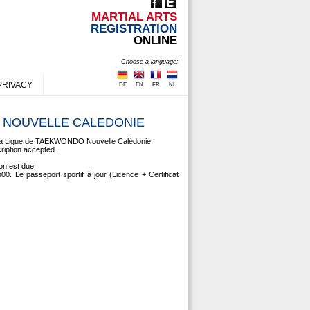
MARTIAL ARTS
REGISTRATION
ONLINE
Choose a language:
PRIVACY
DE
EN
FR
NL
 NOUVELLE CALEDONIE
 la Ligue de TAEKWONDO Nouvelle Calédonie.
ription accepted.
ion est due.
00. Le passeport sportif à jour (Licence + Certificat