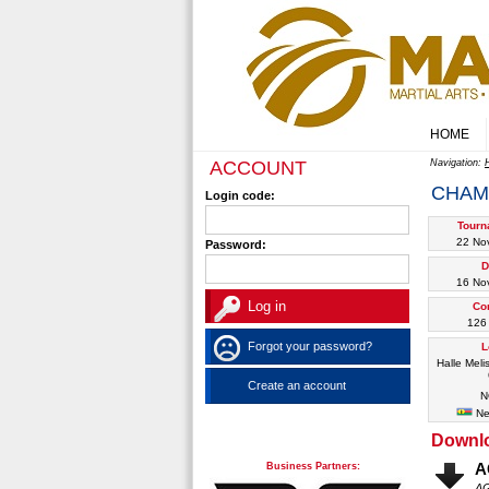
HOME
ACCOUNT
Navigation:
CHAM
Login code:
Tourn
22 No
Password:
D
16 No
Co
126 
Forgot your password?
L
Halle Me
Create an account
N
Ne
Downl
Business Partners:
A
AG