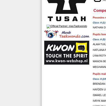
Compet
Poussins m
Class A (1)
NATHAN D
Pupils fem
Class A (5)
ALAIA TUI
HATLANA 
LYAA ROT
MANON BO
MEGHANN
Pupils mal
Class A (10
BRENDAN
HAYDEN 
ISMAEL L
IVRYK MA