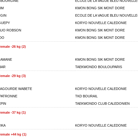
 BOURGINE
ECOLE DE LA VAGUE BLEU NOUVELLE
IM
KWON BONG SIK MONT DORE
NGIN
ECOLE DE LA VAGUE BLEU NOUVELLE
GUEPY
KORYO NOUVELLE CALEDONIE
AUO ROBSON
KWON BONG SIK MONT DORE
DO
KWON BONG SIK MONT DORE
emale -26 kg (2)
RAMANE
KWON BONG SIK MONT DORE
BAR
TAEKWONDO BOULOUPARIS
emale -29 kg (3)
LAGOURDE WABETE
KORYO NOUVELLE CALEDONIE
LPATRONNE
TKD BOURAIL
EPIN
TAEKWONDO CLUB CALEDONIEN
emale -37 kg (1)
TIKA
KORYO NOUVELLE CALEDONIE
emale +44 kg (1)