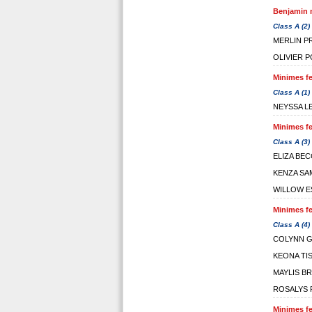
Benjamin m
Class A (2)
MERLIN P
OLIVIER 
Minimes fe
Class A (1)
NEYSSA L
Minimes fe
Class A (3)
ELIZA BE
KENZA SA
WILLOW 
Minimes fe
Class A (4)
COLYNN G
KEONA TI
MAYLIS BR
ROSALYS 
Minimes fe